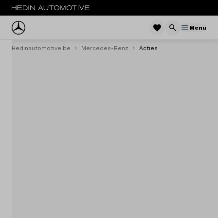
Menu
Hedinautomotive.be
Mercedes-Benz
Acties
Menu
Personenwagens
Tweedehands
Bestelwagens
Trucks
Fleet
Service