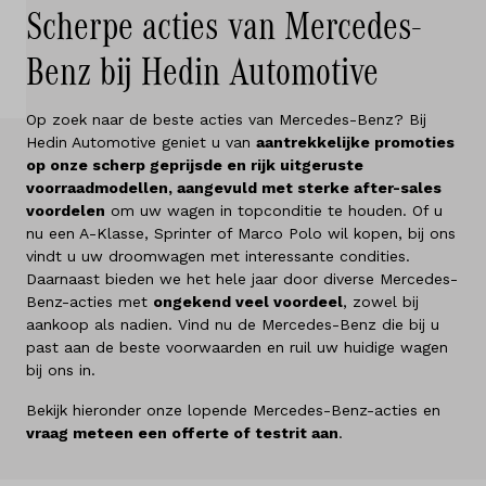
Scherpe acties van Mercedes-
Over ons
Benz bij Hedin Automotive
Land
België
Op zoek naar de beste acties van Mercedes-Benz? Bij
Hedin Automotive geniet u van
aantrekkelijke promoties
op onze scherp geprijsde en rijk uitgeruste
Taal
voorraadmodellen, aangevuld met sterke after-sales
Nederlands
voordelen
om uw wagen in topconditie te houden. Of u
Frans
nu een A-Klasse, Sprinter of Marco Polo wil kopen, bij ons
vindt u uw droomwagen met interessante condities.
Daarnaast bieden we het hele jaar door diverse Mercedes-
Benz-acties met
ongekend veel voordeel
, zowel bij
aankoop als nadien. Vind nu de Mercedes-Benz die bij u
past aan de beste voorwaarden en ruil uw huidige wagen
bij ons in.
Bekijk hieronder onze lopende Mercedes-Benz-acties en
vraag meteen een offerte of testrit aan
.