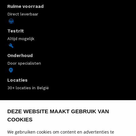
Ruime voorraad
Direct leverbaar
Testrit
Altijd mogelijk
Onderhoud
Door specialisten
Locaties
30+ locaties in België
Mercedes-Benz voorraad
DEZE WEBSITE MAAKT GEBRUIK VAN
COOKIES
Service & onderhoud
We gebruiken cookies om content en advertenties te
Personenwagens