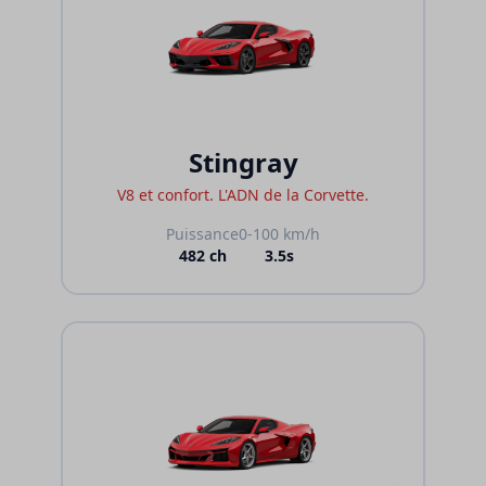
Vergelijken
Sites
Marques
Services
A propos de nous
Pays
Belgique
Langue
Néerlandais
Français