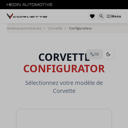
Menu
Hedinautomotive.be
Corvette
Configurateur
Menu
Nouveau
Configurez
Service et entretien
Sites
Contact
Offres d'emploi