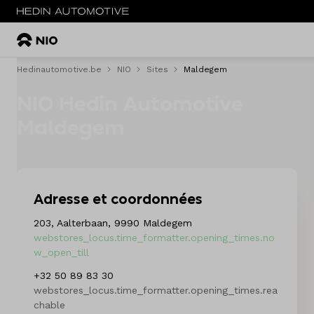
Hedinautomotive.be
NIO
Sites
Maldegem
Menu
NIO Hedin Automotive
Modèles
Maldegem
Stock
Service & entretien
Adresse et coordonnées
Essai de conduite
203, Aalterbaan, 9990 Maldegem
webstores_locus.time_formatter.opening_times.no
Sites
w_open_till
Contact
+32 50 89 83 30
webstores_locus.time_formatter.opening_times.rea
chable