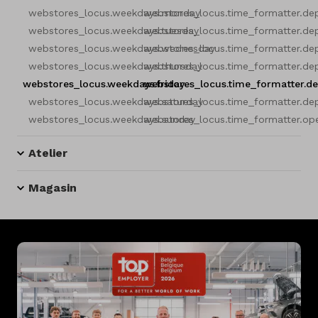
webstores_locus.weekdays.monday
webstores_locus.time_formatter.de
webstores_locus.weekdays.tuesday
webstores_locus.time_formatter.de
webstores_locus.weekdays.wednesday
webstores_locus.time_formatter.de
webstores_locus.weekdays.thursday
webstores_locus.time_formatter.de
webstores_locus.weekdays.friday
webstores_locus.time_formatter.d
webstores_locus.weekdays.saturday
webstores_locus.time_formatter.de
webstores_locus.weekdays.sunday
webstores_locus.time_formatter.op
Atelier
Magasin