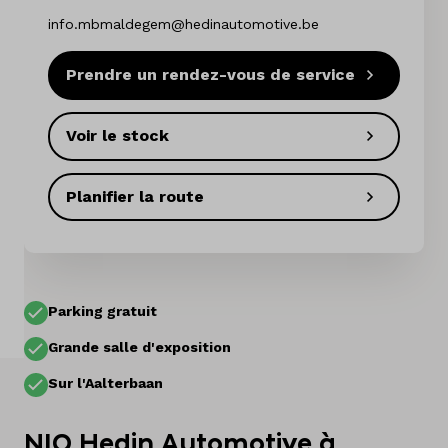
info.mbmaldegem@hedinautomotive.be
Offres d'emploi
Prendre un rendez-vous de service
Vergelijken
Sites
Voir le stock
Marques
Planifier la route
Services
A propos de nous
Parking gratuit
Pays
Grande salle d'exposition
Belgique
Sur l'Aalterbaan
Langue
Néerlandais
NIO Hedin Automotive à