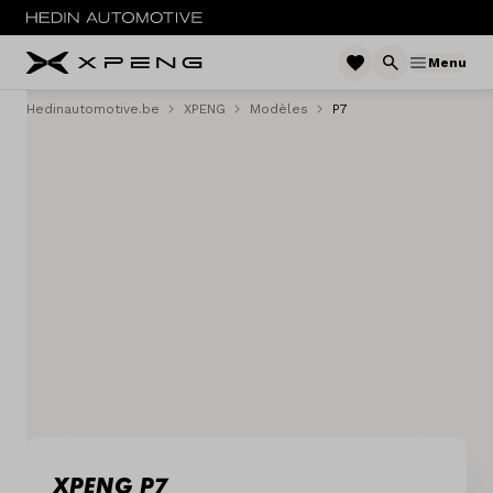
Menu
Hedinautomotive.be
XPENG
Modèles
P7
Menu
Nouveau
Voitures d'occasion
Service & entretien
Essai de conduite
Sites
Contact
XPENG P7