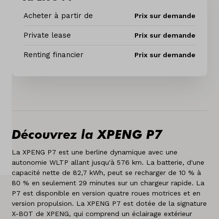
Offres d'emploi
Acheter à partir de
Prix sur demande
Private lease
Prix sur demande
Vergelijken
Renting financier
Prix sur demande
Sites
Marques
Services
Découvrez la XPENG P7
A propos de nous
La XPENG P7 est une berline dynamique avec une
Pays
autonomie WLTP allant jusqu'à 576 km. La batterie, d'une
Belgique
capacité nette de 82,7 kWh, peut se recharger de 10 % à
80 % en seulement 29 minutes sur un chargeur rapide. La
P7 est disponible en version quatre roues motrices et en
Langue
version propulsion. La XPENG P7 est dotée de la signature
Néerlandais
X-BOT de XPENG, qui comprend un éclairage extérieur