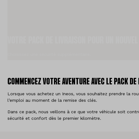
Offres d'emploi
Vergelijken
VOTRE PACK DE LIVRAISON POUR UN NOUVEL
Sites
Marques
Choisissez une sécurité supplémentaire.
Services
COMMENCEZ VOTRE AVENTURE AVEC LE PACK DE 
A propos de nous
Lorsque vous achetez un Ineos, vous souhaitez prendre la rout
Pays
l’emploi au moment de la remise des clés.
Belgique
Dans ce pack, nous veillons à ce que votre véhicule soit contr
sécurité et confort dès le premier kilomètre.
Langue
Néerlandais