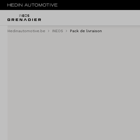
Hedinautomotive.be
INEOS
Pack de livraison
MENU
Nouveau
Voitures d'occasion
Service & entretien
Essai de conduite
Sites
Contact