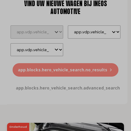
VIND UW NIEUWE WAGEN BIJ INEOS
Vacatures
AUTOMOTIVE
Vergelijken
Locaties
Merken
Diensten
app.blocks.hero_vehicle_search.no_results
Over ons
app.blocks.hero_vehicle_search.advanced_search
Land
België
Taal
Nederlands
Onderhoud