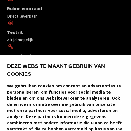
Ruime voorraad
Direct leverbaar
Testrit
Altijd mogelijk
Onderhoud
Door specialisten
DEZE WEBSITE MAAKT GEBRUIK VAN
COOKIES
Locaties
We gebruiken cookies om content en advertenties te
30+ locaties in België
personaliseren, om functies voor social media te
bieden en om ons websiteverkeer te analyseren. Ook
delen we informatie over uw gebruik van onze site
INEOS VOORRAAD
met onze partners voor social media, adverteren en
analyse. Deze partners kunnen deze gegevens
SERVICE & ONDERHOUD
combineren met andere informatie die u aan ze heeft
verstrekt of die ze hebben verzameld op basis van uw
INEOS MODELLEN