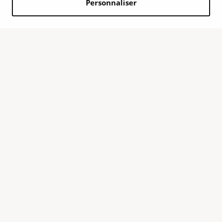
Personnaliser
Acheter ou louer une smart ?
Vous avez trouvé votre smart idéale en stock ? Mais vous