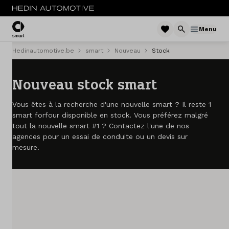
Menu
Hedinautomotive.be
smart
Nouveau
Stock
Menu
Nouveau stock smart
Nouveau
Vous êtes à la recherche d'une nouvelle smart ? Il reste 1
Voitures d'occasion
smart forfour disponible en stock. Vous préférez malgré
tout la nouvelle smart #1 ? Contactez l'une de nos
Service & entretien
agences pour un essai de conduite ou un devis sur
mesure.
Essai de conduite
Sites
Contact