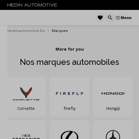
Menu
Hedinautomotive.be
Marques
Menu
More for you
Nouveau
Nos marques automobiles
Voitures d'occasion
Utilitaires
Trucks
Electrique
Corvette
firefly
Hongqi
Leasing
Flotte