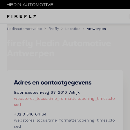
Hedinautomotive.be
firefly
Locaties
Antwerpen
Menu
firefly Hedin Automotive
Modellen
Antwerpen
Voorraad
Service & onderhoud
Adres en contactgegevens
Testrit
Boomsesteenweg 67, 2610 Wilrijk
webstores_locus.time_formatter.opening_times.clo
Locaties
sed
Contact
+32 3 540 64 64
webstores_locus.time_formatter.opening_times.clo
sed