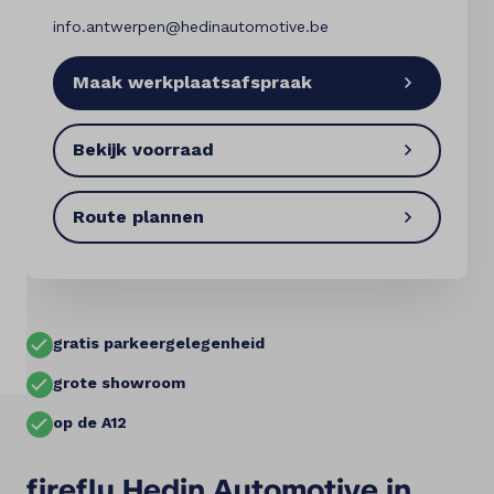
info.antwerpen@hedinautomotive.be
Vacatures
Maak werkplaatsafspraak
Vergelijken
Locaties
Bekijk voorraad
Merken
Route plannen
Diensten
Over ons
gratis parkeergelegenheid
Land
grote showroom
België
op de A12
Taal
Nederlands
firefly Hedin Automotive in