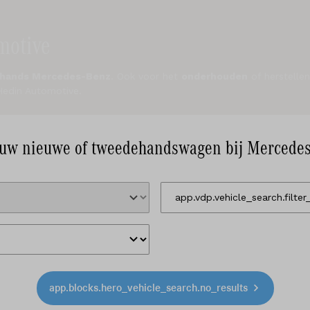
motive
hands Mercedes-Benz
. Ook voor het
onderhouden
of herstelle
Hedin Automotive.
uw nieuwe of tweedehandswagen bij Mercede
app.blocks.hero_vehicle_search.no_results