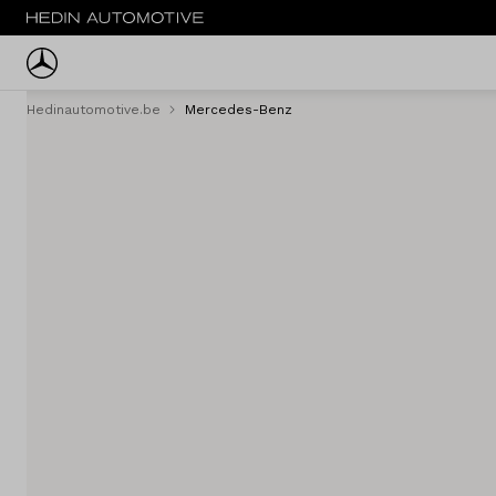
Hedinautomotive.be
Mercedes-Benz
Menu
Personenwagens
Tweedehands
Bestelwagens
Trucks
Fleet
Service