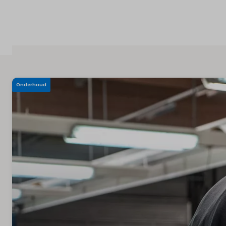
Over ons
Land
België
Taal
Onderhoud
Nederlands
Frans