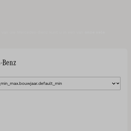
n van uw Mercedes-Benz kunt u in een van
onze vele
s-Benz