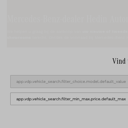
Diensten
Testrit
Mercedes-Benz-dealer Hedin Auto
Locaties
We helpen u graag bij de aankoop van
uw nieuwe of tweede
showrooms
terecht. Ontdek de voorraad bij Mercedes-Benz 
Contact
Vind 
Vacatures
Vergelijken
Locaties
Merken
Diensten