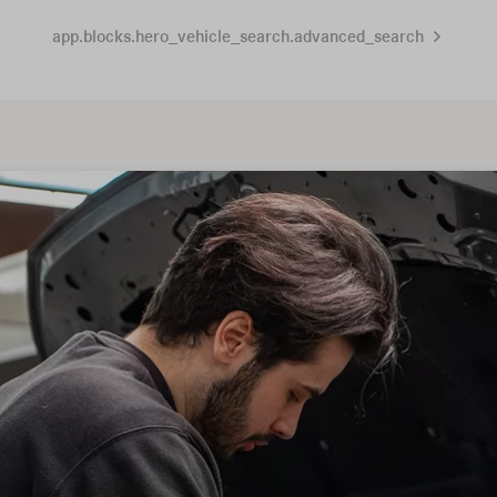
app.blocks.hero_vehicle_search.advanced_search