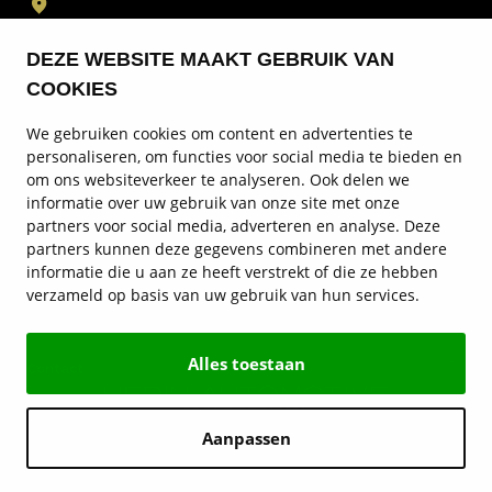
Locaties
DEZE WEBSITE MAAKT GEBRUIK VAN
30+ locaties in België
COOKIES
We gebruiken cookies om content en advertenties te
Voorraad
personaliseren, om functies voor social media te bieden en
om ons websiteverkeer te analyseren. Ook delen we
Service en diensten
informatie over uw gebruik van onze site met onze
partners voor social media, adverteren en analyse. Deze
Merken
partners kunnen deze gegevens combineren met andere
informatie die u aan ze heeft verstrekt of die ze hebben
Locaties
verzameld op basis van uw gebruik van hun services.
Meer Hedin Automotive
Alles toestaan
Contact
More for you.
Aanpassen
© Hedin Mobility Group 2026
Privacy statement
Disclaimer
Cookies