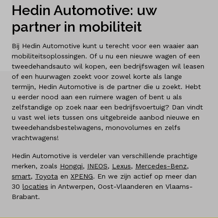
Diensten
Hedin Automotive: uw
partner in mobiliteit
Over ons
Bij Hedin Automotive kunt u terecht voor een waaier aan
Land
mobiliteitsoplossingen. Of u nu een nieuwe wagen of een
tweedehandsauto wil kopen, een bedrijfswagen wil leasen
België
of een huurwagen zoekt voor zowel korte als lange
termijn, Hedin Automotive is de partner die u zoekt. Hebt
Taal
u eerder nood aan een ruimere wagen of bent u als
Nederlands
zelfstandige op zoek naar een bedrijfsvoertuig? Dan vindt
Frans
u vast wel iets tussen ons uitgebreide aanbod nieuwe en
tweedehandsbestelwagens, monovolumes en zelfs
vrachtwagens!
Hedin Automotive is verdeler van verschillende prachtige
merken, zoals
Hongqi
,
INEOS
,
Lexus
,
Mercedes-Benz
,
smart
,
Toyota
en
XPENG
. En we zijn actief op meer dan
30
locaties
in Antwerpen, Oost-Vlaanderen en Vlaams-
Brabant.