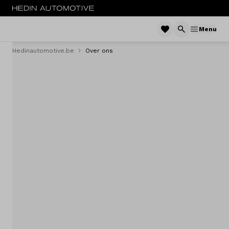
Menu
Hedinautomotive.be
Over ons
Menu
Nieuw
Tweedehandswagens
Bestelwagens
Trucks
Elektrisch
Leasen
Fleet