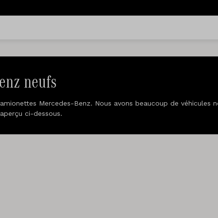
enz neufs
camionettes Mercedes-Benz. Nous avons beaucoup de véhicules n
'aperçu ci-dessous.