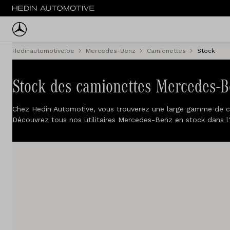
Hedinautomotive.be
Mercedes-Benz
Camionettes
Stock
Menu
Voitures
Stock des camionettes Mercedes-B
Voitures d'occasion
Chez Hedin Automotive, vous trouverez une large gamme de 
Découvrez tous nos utilitaires Mercedes-Benz en stock dans l
Camionettes
Camions
Flotte
Service