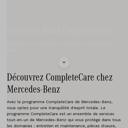
Services
Essai de conduite
Sites
Mercedes-Benz CompleteCare
Contact
Découvrez le programme CompleteCare de Mercedes-
Benz.
Offres d'emploi
Découvrez CompleteCare chez
Vergelijken
Mercedes-Benz
Sites
Avec le programme CompleteCare de Mercedes-Benz,
Marques
vous optez pour une tranquillité d'esprit totale. Le
programme CompleteCare est un ensemble de services
tout-en-un de Mercedes-Benz qui vous protège dans tous
Services
les domaines : entretien et maintenance, pièces d'usure,