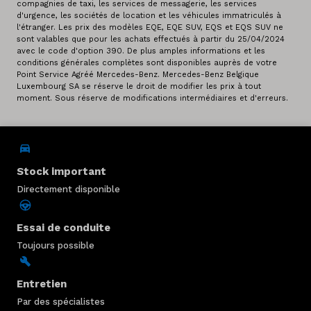
compagnies de taxi, les services de messagerie, les services
d'urgence, les sociétés de location et les véhicules immatriculés à
l'étranger. Les prix des modèles EQE, EQE SUV, EQS et EQS SUV ne
sont valables que pour les achats effectués à partir du 25/04/2024
avec le code d'option 390. De plus amples informations et les
conditions générales complètes sont disponibles auprès de votre
Point Service Agréé Mercedes-Benz. Mercedes-Benz Belgique
Luxembourg SA se réserve le droit de modifier les prix à tout
moment. Sous réserve de modifications intermédiaires et d'erreurs.
Stock important
Directement disponible
Essai de conduite
Toujours possible
Entretien
Par des spécialistes