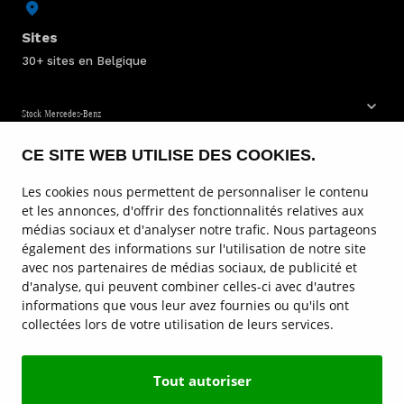
Sites
30+ sites en Belgique
Stock Mercedes-Benz
CE SITE WEB UTILISE DES COOKIES.
Service & entretien
Les cookies nous permettent de personnaliser le contenu
Voitures
et les annonces, d'offrir des fonctionnalités relatives aux
médias sociaux et d'analyser notre trafic. Nous partageons
Camionettes
également des informations sur l'utilisation de notre site
avec nos partenaires de médias sociaux, de publicité et
Camions
d'analyse, qui peuvent combiner celles-ci avec d'autres
informations que vous leur avez fournies ou qu'ils ont
Sites de Mercedes-Benz
collectées lors de votre utilisation de leurs services.
Contact
Tout autoriser
Services