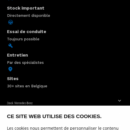
Stock important
Directement disponible
Essai de conduite
Toujours possible
Entretien
Par des spécialistes
Sites
30+ sites en Belgique
Stock Mercedes-Benz
CE SITE WEB UTILISE DES COOKIES.
Service & entretien
Les cookies nous permettent de personnaliser le contenu
Voitures