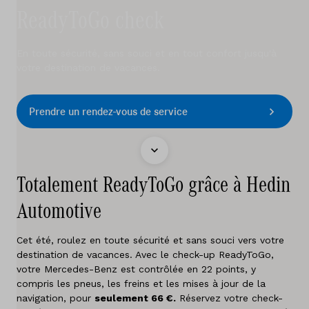
Services
ReadyToGo check
Essai de conduite
En toute sécurité, sans souci et en tout confort jusqu'à
Sites
votre destination de vacances.
Contact
Prendre un rendez-vous de service
Offres d'emploi
Totalement ReadyToGo grâce à Hedin
Vergelijken
Automotive
Sites
Cet été, roulez en toute sécurité et sans souci vers votre
destination de vacances. Avec le check-up ReadyToGo,
Marques
votre Mercedes-Benz est contrôlée en 22 points, y
compris les pneus, les freins et les mises à jour de la
Services
navigation, pour
seulement 66 €.
Réservez votre check-