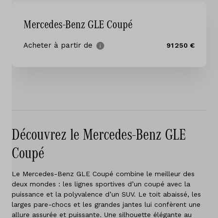
Services
Mercedes-Benz GLE Coupé
Essai de conduite
Acheter à partir de
91 250 €
Sites
Contact
Offres d'emploi
Découvrez le Mercedes-Benz GLE
Vergelijken
Coupé
Sites
Le Mercedes-Benz GLE Coupé combine le meilleur des
Marques
deux mondes : les lignes sportives d’un coupé avec la
puissance et la polyvalence d’un SUV. Le toit abaissé, les
larges pare-chocs et les grandes jantes lui confèrent une
Services
allure assurée et puissante. Une silhouette élégante au