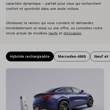
caractère dynamique – parfait pour ceux qui recherchent
A propos de nous
confort et sportivité dans une seule voiture.
Pays
Choisissez la version qui vous convient et demandez
Belgique
immédiatement un essai ou une offre, ou consultez notre
stock actuel de modèles
neufs
et
d'occasion
.
Langue
Néerlandais
Français
Hybride rechargeable
Mercedes-AMG
Neuf et 