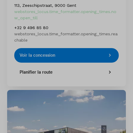
113, Zeeschipstraat, 9000 Gent
webstores_locus.time_formatter.opening_times.no
w_open_till
+32 9 496 85 80
webstores_locus.time_formatter.opening_times.rea
chable
Voir la concession
Planifier la route