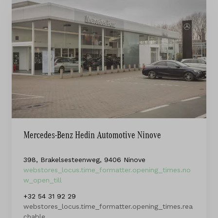
Mercedes-Benz Hedin Automotive Ninove
398, Brakelsesteenweg, 9406 Ninove
webstores_locus.time_formatter.opening_times.no
w_open_till
+32 54 31 92 29
webstores_locus.time_formatter.opening_times.rea
chable