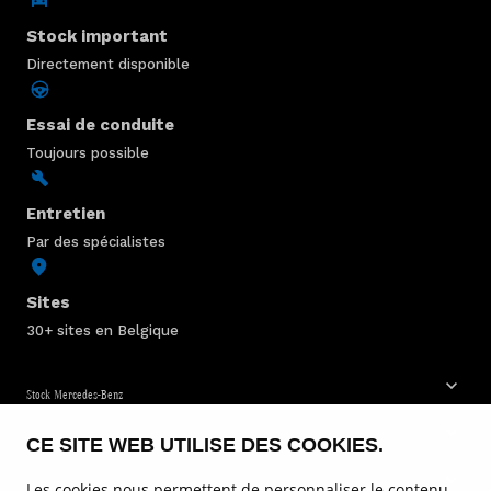
Stock important
Directement disponible
Essai de conduite
Toujours possible
Entretien
Par des spécialistes
Sites
30+ sites en Belgique
Stock Mercedes-Benz
CE SITE WEB UTILISE DES COOKIES.
Service & entretien
Les cookies nous permettent de personnaliser le contenu
Voitures