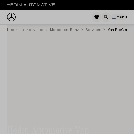
Menu
Hedinautomotive.be
Mercedes-Benz
Services
Van ProCenter
Menu
Voitures
Voitures d'occasion
Camionettes
Camions
Flotte
Service
Hedin Automotive Van