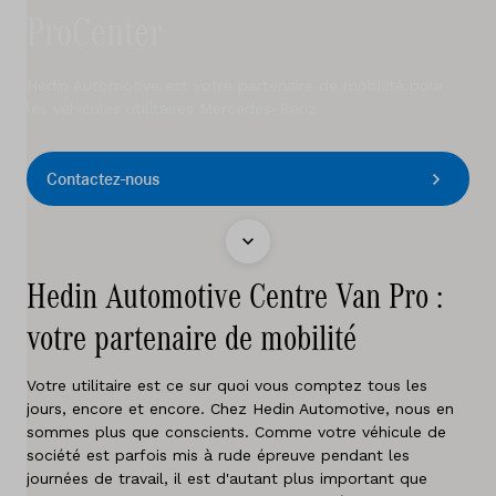
Services
ProCenter
Essai de conduite
Hedin Automotive est votre partenaire de mobilité pour
Sites
les véhicules utilitaires Mercedes-Benz.
Contact
Contactez-nous
Offres d'emploi
Hedin Automotive Centre Van Pro :
Vergelijken
votre partenaire de mobilité
Sites
Votre utilitaire est ce sur quoi vous comptez tous les
jours, encore et encore. Chez Hedin Automotive, nous en
Marques
sommes plus que conscients. Comme votre véhicule de
société est parfois mis à rude épreuve pendant les
Services
journées de travail, il est d'autant plus important que