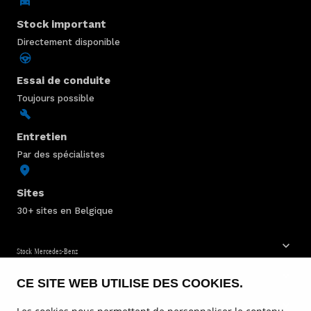
Stock important
Directement disponible
Essai de conduite
Toujours possible
Entretien
Par des spécialistes
Sites
30+ sites en Belgique
Stock Mercedes-Benz
CE SITE WEB UTILISE DES COOKIES.
Service & entretien
Voitures