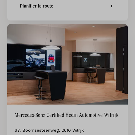
9100
Sint-Niklaas
Planifier la route
Mercedes-Benz Hedin Automotive Sint-
Pieters-Leeuw
707
,
Bergensesteenweg
,
1600
Sint-Pieters-Leeuw
Mercedes-Benz Hedin Automotive Antwerpen
(Wilrijk)
67
,
Boomsesteenweg
,
2610
Wilrijk
Mercedes-Benz Certified Hedin Automotive Wilrijk
67, Boomsesteenweg, 2610 Wilrijk