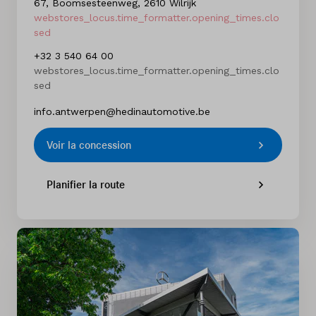
67, Boomsesteenweg, 2610 Wilrijk
webstores_locus.time_formatter.opening_times.clo
sed
+32 3 540 64 00
webstores_locus.time_formatter.opening_times.clo
sed
info.antwerpen@hedinautomotive.be
Voir la concession
Planifier la route