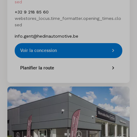
sed
+32 9 218 85 60
Mercedes-Benz Hedin Automotive Gent
webstores_locus.time_formatter.opening_times.clo
113
,
Zeeschipstraat
,
sed
9000
Gent
info.gent@hedinautomotive.be
Mercedes-Benz Hedin Automotive Gent
Voir la concession
(carrosserie)
208
,
Afrikalaan
,
Planifier la route
9000
Gent
Mercedes-Benz Hedin Automotive Kontich
140
,
Antwerpsesteenweg
,
2550
Kontich
Mercedes-Benz Hedin Automotive Lier
62a
,
Mallekotstraat
,
2500
Lier