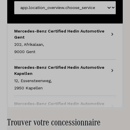
Services
app.location_overview.choose_service
Essai de conduite
Sites
Mercedes-Benz Certified Hedin Automotive
Gent
Contact
202
,
Afrikalaan
,
9000
Gent
Offres d'emploi
Mercedes-Benz Certified Hedin Automotive
Kapellen
Vergelijken
12
,
Essensteenweg
,
2950
Kapellen
Sites
Mercedes-Benz Certified Hedin Automotive
Marques
Wilrijk
67
,
Boomsesteenweg
,
Trouver votre concessionnaire
Services
2610
Wilrijk