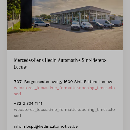
Mercedes-Benz Hedin Automotive Sint-Pieters-
Leeuw
707, Bergensesteenweg, 1600 Sint-Pieters-Leeuw
webstores_locus.time_formatter.opening_times.clo
sed
+32 2 334 11 11
webstores_locus.time_formatter.opening_times.clo
sed
info.mbspl@hedinautomotive.be