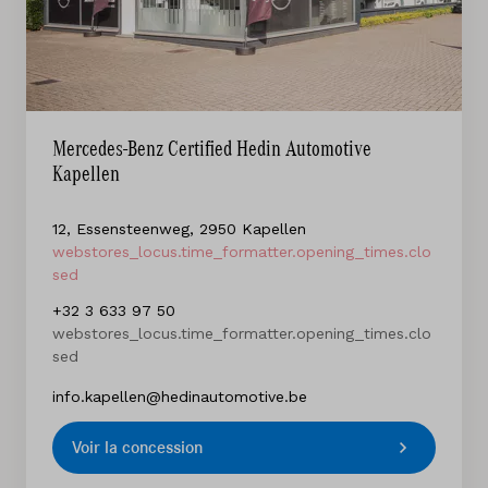
Mercedes-Benz Hedin Automotive Lokeren
5
,
Oeverstraat
,
9160
Lokeren
Mercedes-Benz Certified Hedin Automotive
Kapellen
Mercedes-Benz Hedin Automotive Ninove
398
,
Brakelsesteenweg
,
12, Essensteenweg, 2950 Kapellen
9406
Ninove
webstores_locus.time_formatter.opening_times.clo
sed
Mercedes-Benz Hedin Automotive Sint-
+32 3 633 97 50
Martens-Latem
webstores_locus.time_formatter.opening_times.clo
108
,
Kortrijksesteenweg
,
sed
9830
Sint-Martens-Latem
info.kapellen@hedinautomotive.be
Mercedes-Benz Hedin Automotive Sint-
Voir la concession
Niklaas
2
,
Industriepark-Noord
,