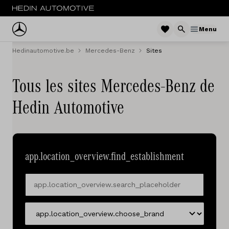
Menu
Hedinautomotive.be
Mercedes-Benz
Sites
Menu
Voitures
Tous les sites Mercedes-Benz de
Hedin Automotive
Voitures d'occasion
Camionettes
app.location_overview.find_establishment
Camions
app.location_overview.search_placeholder
Flotte
Service
app.location_overview.choose_brand