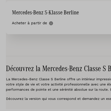
Services
Mercedes-Benz S-Klasse Berline
Essai de conduite
Acheter à partir de
Sites
Contact
Offres d'emploi
Découvrez la Mercedes-Benz Classe S B
Vergelijken
La Mercedes-Benz Classe S Berline offre un intérieur impressio
Sites
votre style de vie et votre activité professionnelle avec une 
performances de pointe et une sérénité absolue sur la route. 
Marques
Découvrez la version qui vous correspond et demandez un ess
Services