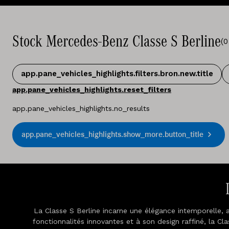
Stock Mercedes-Benz Classe S Berline
(
0
app.pane_vehicles_highlights.filters.bron.new.title
app.pane_vehicles_highlights.reset_filters
app.pane_vehicles_highlights.no_results
app.pane_vehicles_highlights.show_more.button_title
La Classe S Berline incarne une élégance intemporelle, 
fonctionnalités innovantes et à son design raffiné, la Cl