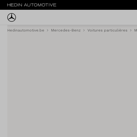
Hedinautomotive.be
Mercedes-Benz
Voitures particulières
M
Menu
Voitures
Voitures d'occasion
Camionettes
Camions
Flotte
Service