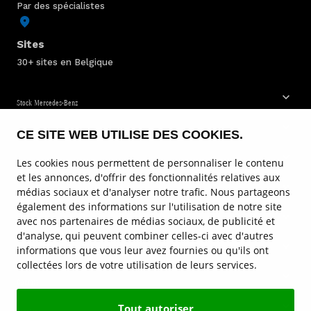
Par des spécialistes
Sites
30+ sites en Belgique
Stock Mercedes-Benz
CE SITE WEB UTILISE DES COOKIES.
Service & entretien
Les cookies nous permettent de personnaliser le contenu
Voitures
et les annonces, d'offrir des fonctionnalités relatives aux
médias sociaux et d'analyser notre trafic. Nous partageons
Camionettes
également des informations sur l'utilisation de notre site
avec nos partenaires de médias sociaux, de publicité et
Camions
d'analyse, qui peuvent combiner celles-ci avec d'autres
informations que vous leur avez fournies ou qu'ils ont
Sites de Mercedes-Benz
collectées lors de votre utilisation de leurs services.
Contact
Tout autoriser