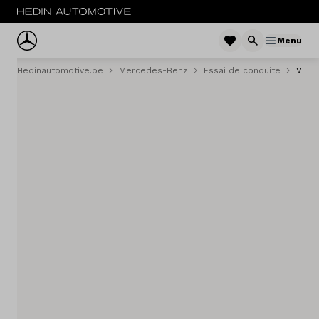
Menu
Hedinautomotive.be
Mercedes-Benz
Essai de conduite
Voitu
Menu
Voitures
Voitures d'occasion
Camionettes
Camions
Flotte
Service