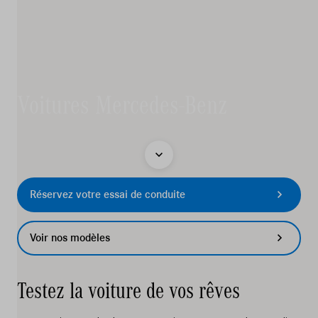
Services
Essai de conduite
Sites
Voitures Mercedes-Benz
Contact
Offres d'emploi
Réservez votre essai de conduite
Vergelijken
Sites
Voir nos modèles
Marques
Testez la voiture de vos rêves
Services