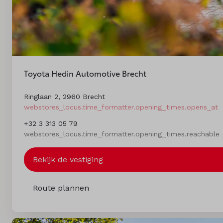
Toyota Hedin Automotive Brecht
Ringlaan 2, 2960 Brecht
webstores_locus.time_formatter.opening_times.opens_at
+32 3 313 05 79
webstores_locus.time_formatter.opening_times.reachable
Bekijk de vestiging
Route plannen