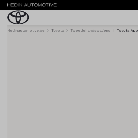
Hedinautomotive.be
Toyota
Tweedehandswagens
Toyota Ap
Menu
Nieuw
Tweedehandswagens
Bestelwagens
Fleet
Service & onderhoud
Diensten
Testrit