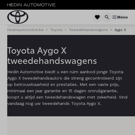
Menu
Hedinautomotive.be
Toyota
Tweedehandswagens
Aygo X
Menu
Toyota Aygo X
Nieuw
tweedehandswagens
Tweedehandswagens
Hedin Automotive biedt u een ruim aanbod jonge Toyota
Bestelwagens
Aygo X tweedehandsauto's die streng gecontroleerd zijn
op betrouwbaarheid en prestaties. Met een vaste prijs,
minimaal een jaar garantie en 15 dagen omruilgarantie,
Fleet
koopt u altijd een tweedehandswagen met zekerheid. Vind
vandaag nog uw tweedehands Toyota Aygo X.
Service & onderhoud
Diensten
Testrit