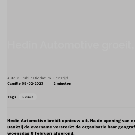
Service
Carrosserie
Diensten
Hedin Automotive groeit,
Contact
Auteur
Publicatiedatum
Leestijd
Vacatures
Camille
08-02-2023
2 minuten
Vergelijken
Tags
Nieuws
Locaties
Hedin Automotive breidt opnieuw uit. Na de opening van ee
Merken
Dankzij de overname versterkt de organisatie haar geograf
woensdag 8 februari afgerond.