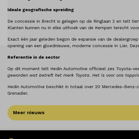
Diensten
Ideale geografische spreiding
Over ons
De concessie in Brecht is gelegen op de Ringlaan 2 en telt t
Klanten kunnen nu in elke uithoek van de Kempen terecht voo
Land
Exact één jaar geleden begon de expansie van de dealergroep 
België
opening van een gloednieuwe, moderne concessie in Lier. Deze
Referentie in de sector
Taal
Nederlands
Op dit moment telt Hedin Automotive officieel zes Toyota-ves
Frans
geworden wat betreft het merk Toyota. Het is voor ons topprior
Hedin Automotive beschikt in totaal over 20 Mercedes-Benz-c
Grenadier.
Meer nieuws