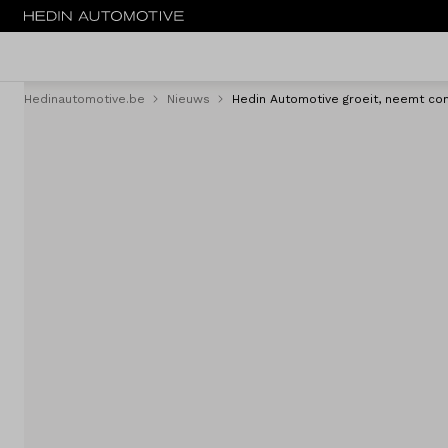
Hedinautomotive.be
Nieuws
Hedin Automotive groeit, neemt con
Menu
Nieuw
Tweedehandswagens
Bestelwagens
Trucks
Elektrisch
Leasen
Fleet