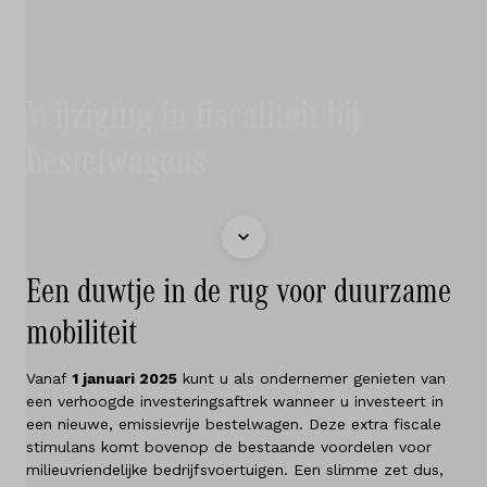
Diensten
Testrit
Locaties
Wijziging in fiscaliteit bij
bestelwagens
Contact
Vacatures
Een duwtje in de rug voor duurzame
Vergelijken
mobiliteit
Locaties
Vanaf
1 januari 2025
kunt u als ondernemer genieten van
een verhoogde investeringsaftrek wanneer u investeert in
Merken
een nieuwe, emissievrije bestelwagen. Deze extra fiscale
stimulans komt bovenop de bestaande voordelen voor
Diensten
milieuvriendelijke bedrijfsvoertuigen. Een slimme zet dus,