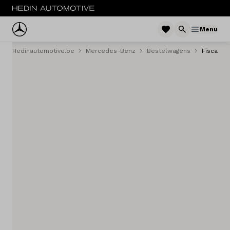
Menu
Hedinautomotive.be
Mercedes-Benz
Bestelwagens
Fiscalitei
Menu
Personenwagens
Tweedehands
Bestelwagens
Trucks
Fleet
Service