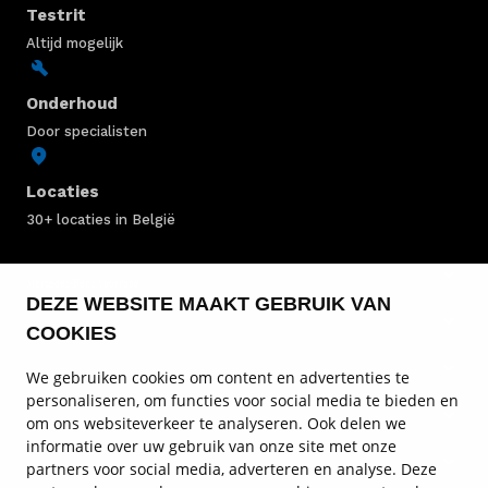
Testrit
Altijd mogelijk
Onderhoud
Door specialisten
Locaties
30+ locaties in België
Mercedes-Benz voorraad
DEZE WEBSITE MAAKT GEBRUIK VAN
COOKIES
Service & onderhoud
We gebruiken cookies om content en advertenties te
Personenwagens
personaliseren, om functies voor social media te bieden en
om ons websiteverkeer te analyseren. Ook delen we
Bestelwagens
informatie over uw gebruik van onze site met onze
partners voor social media, adverteren en analyse. Deze
Trucks