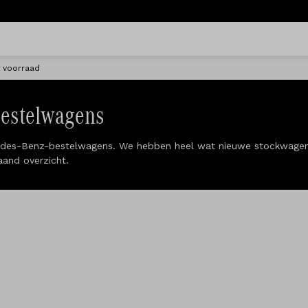
t voorraad
Bestelwagens
cedes-Benz-bestelwagens. We hebben heel wat nieuwe stockwagens
aand overzicht.