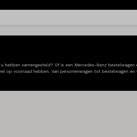
 u hebben samengesteld? Of is een Mercedes-Benz bestelwagen ee
eel op voorraad hebben. Van personenwagen tot bestelwagen en va