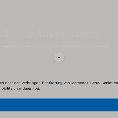
elfstandige Verpleegkundigen
pleegkundigen verbonden aan de Vlaamse Beroepsvereniging.
 naar een verhoogde fleetkorting van Mercedes-Benz. Geniet van 
obiliteit vandaag nog.