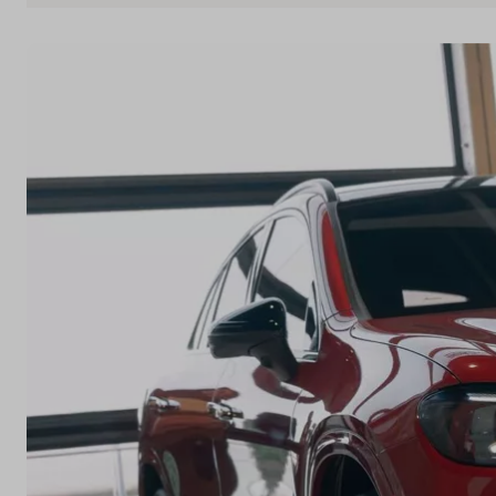
Over ons
Land
België
Taal
Nederlands
Frans