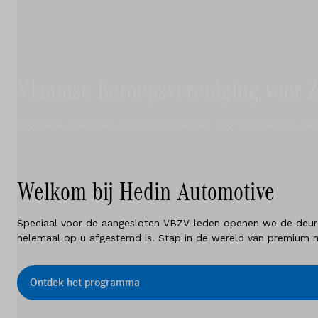
Diensten
Testrit
Locaties
Vlaamse Beroepsvereniging voor Z
Contact
Exclusieve Mercedes-Benz-voorwaarden voor zelfstandige ver
Vacatures
Welkom bij Hedin Automotive
Vergelijken
Speciaal voor de aangesloten VBZV-leden openen we de deuren
Locaties
helemaal op u afgestemd is. Stap in de wereld van premium m
Merken
Ontdek het programma
Diensten