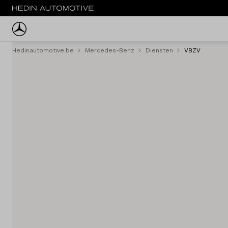
Hedinautomotive.be
Mercedes-Benz
Diensten
VBZV
Menu
Personenwagens
Tweedehands
Bestelwagens
Trucks
Fleet
Service