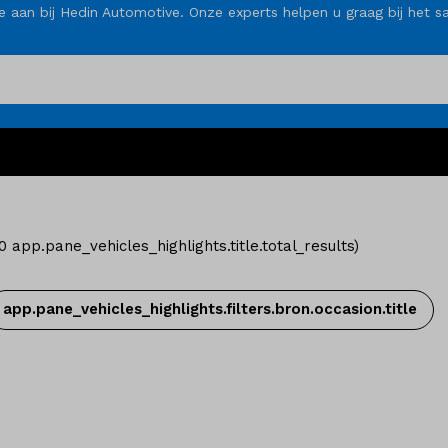
rte aan bij Hedin Automotive. Onze experts helpen u graag bij he
0
app.pane_vehicles_highlights.title.total_results
)
app.pane_vehicles_highlights.filters.bron.occasion.title