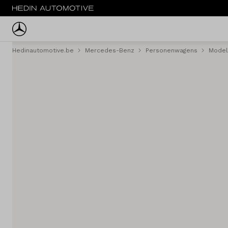
Hedinautomotive.be
Mercedes-Benz
Personenwagens
Model
Menu
Personenwagens
Tweedehands
Bestelwagens
Trucks
Fleet
Service