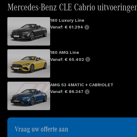
Mercedes-Benz CLE Cabrio uitvoeringe
180 Luxury Line
Vanaf: € 61.294
180 AMG Line
Vanaf: € 65.402
AMG 53 4MATIC + CABRIOLET
Vanaf: € 86.347
Vraag uw offerte aan