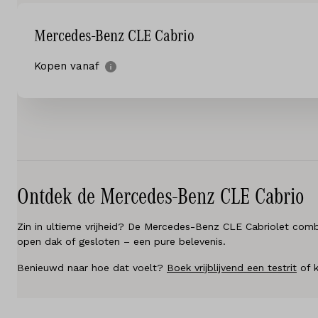
Diensten
Mercedes-Benz CLE Cabrio
Testrit
Kopen vanaf
Locaties
Contact
Vacatures
Ontdek de Mercedes-Benz CLE Cabrio
Vergelijken
Zin in ultieme vrijheid? De Mercedes-Benz CLE Cabriolet combinee
Locaties
open dak of gesloten – een pure belevenis.
Merken
Benieuwd naar hoe dat voelt?
Boek vrijblijvend een testrit
of k
Diensten