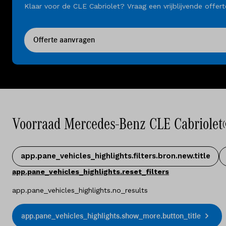
Klaar voor de CLE Cabriolet? Vraag een vrijblijvende offe
Offerte aanvragen
Voorraad Mercedes-Benz CLE Cabriolet
(
app.pane_vehicles_highlights.filters.bron.new.title
app.pane_vehicles_highlights.reset_filters
app.pane_vehicles_highlights.no_results
app.pane_vehicles_highlights.show_more.button_title