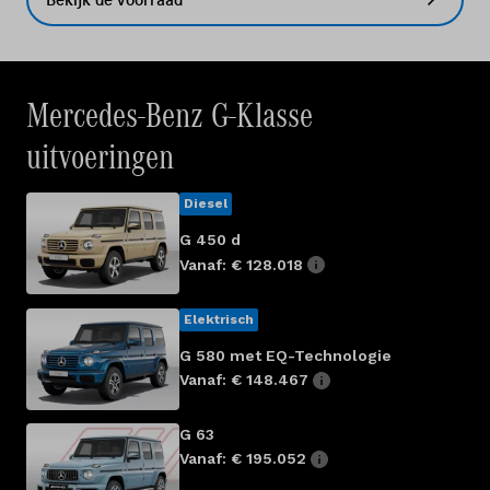
Mercedes-Benz G-Klasse
uitvoeringen
Diesel
G 450 d
Vanaf: € 128.018
Elektrisch
G 580 met EQ-Technologie
Vanaf: € 148.467
G 63
Vanaf: € 195.052