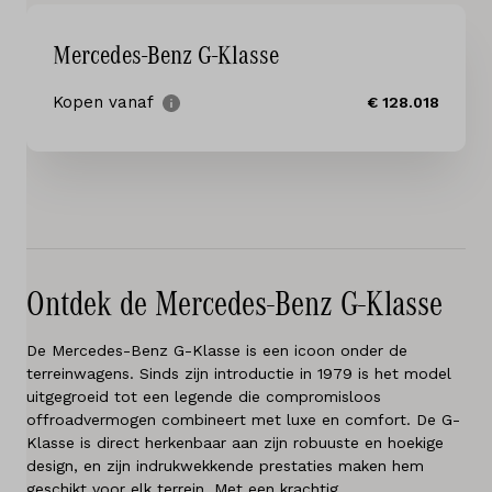
Diensten
Mercedes-Benz G-Klasse
Testrit
Kopen vanaf
€ 128.018
Locaties
Contact
Vacatures
Ontdek de Mercedes-Benz G-Klasse
Vergelijken
De Mercedes-Benz G-Klasse is een icoon onder de
Locaties
terreinwagens. Sinds zijn introductie in 1979 is het model
uitgegroeid tot een legende die compromisloos
Merken
offroadvermogen combineert met luxe en comfort. De G-
Klasse is direct herkenbaar aan zijn robuuste en hoekige
Diensten
design, en zijn indrukwekkende prestaties maken hem
geschikt voor elk terrein. Met een krachtig