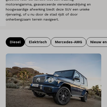
motorengamma, geavanceerde vierwielaandrijving en
Over ons
hoogwaardige afwerking biedt deze SUV een unieke
rijervaring, of u nu door de stad rijdt of door
Land
onherbergzaam terrein navigeert.
België
Taal
Diesel
Elektrisch
Mercedes-AMG
Nieuw e
Nederlands
Frans