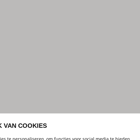
K VAN COOKIES
es te personaliseren, om functies voor social media te bieden