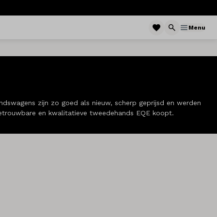
Menu
dswagens zijn zo goed als nieuw, scherp geprijsd en werden
 betrouwbare en kwalitatieve tweedehands EQE koopt.