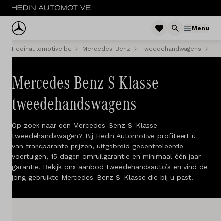
Menu
Hedinautomotive.be
Mercedes-Benz
Tweedehandwagens
S-
Menu
Personenwagens
Mercedes-Benz S-Klasse
tweedehandswagens
Tweedehands
Op zoek naar een Mercedes-Benz S-Klasse
Bestelwagens
tweedehandswagen? Bij Hedin Automotive profiteert u
van transparante prijzen, uitgebreid gecontroleerde
Trucks
voertuigen, 15 dagen omruilgarantie en minimaal één jaar
garantie. Bekijk ons aanbod tweedehandsauto’s en vind de
Fleet
jong gebruikte Mercedes-Benz S-Klasse die bij u past.
Service